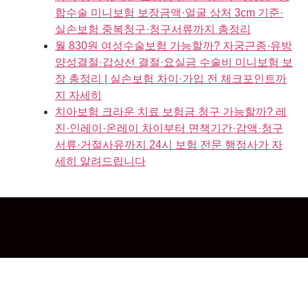
합수술 미니보험 보장금액·얼굴 상처 3cm 기준·
실손보험 중복청구·청구서류까지 총정리
월 830원 여성수술보험 가능할까? 자궁근종·유방
양성결절·갑상선 결절·요실금 수술비 미니보험 보
장 총정리 | 실손보험 차이·가입 전 체크포인트까
지 자세히
치아보험 크라운 치료 보험금 청구 가능할까? 레
진·인레이·온레이 차이부터 면책기간·감액·청구
서류·거절사유까지 24시 보험 전문 행정사가 자
세히 알려드립니다