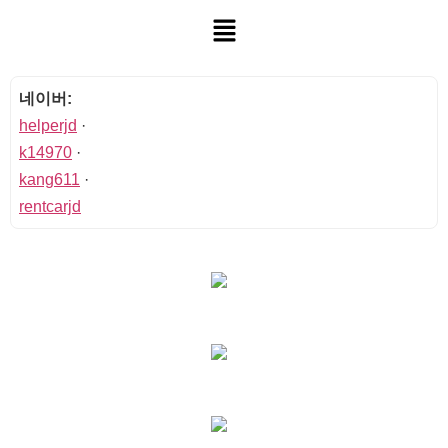
네이버:
helperjd
·
k14970
·
kang611
·
rentcarjd