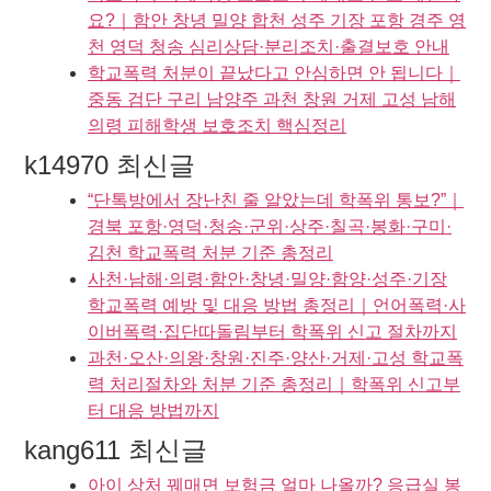
요?｜함안 창녕 밀양 합천 성주 기장 포항 경주 영
천 영덕 청송 심리상담·분리조치·출결보호 안내
학교폭력 처분이 끝났다고 안심하면 안 됩니다｜
중동 검단 구리 남양주 과천 창원 거제 고성 남해
의령 피해학생 보호조치 핵심정리
k14970 최신글
“단톡방에서 장난친 줄 알았는데 학폭위 통보?”｜
경북 포항·영덕·청송·군위·상주·칠곡·봉화·구미·
김천 학교폭력 처분 기준 총정리
사천·남해·의령·함안·창녕·밀양·함양·성주·기장
학교폭력 예방 및 대응 방법 총정리｜언어폭력·사
이버폭력·집단따돌림부터 학폭위 신고 절차까지
과천·오산·의왕·창원·진주·양산·거제·고성 학교폭
력 처리절차와 처분 기준 총정리｜학폭위 신고부
터 대응 방법까지
kang611 최신글
아이 상처 꿰매면 보험금 얼마 나올까? 응급실 봉