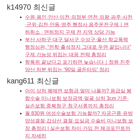
k14970 최신글
수원·용인·안산·이천·의정부·연천·의왕·파주·사천
·군위·김천·안동·영주 행정사 음주운전구제ㅣ면
허취소 · 면허정지 구제 전 지역 상담 가능
부산 사하구·대구 달서구 수성구·울산 학교폭력
행정심판, “전학·출석정지 그대로 두면 끝입니다”
구제 가능성 뒤집는 대응 전략 총정리
학폭위 끝났다고 포기하면 늦습니다｜창원 진주
양산 처분 뒤집는 ‘90일 골든타임’ 정리
kang611 최신글
아이 상처 꿰매면 보험금 얼마 나올까? 응급실 봉
합수술 미니보험 보장금액·얼굴 상처 3cm 기준·
실손보험 중복청구·청구서류까지 총정리
월 830원 여성수술보험 가능할까? 자궁근종·유방
양성결절·갑상선 결절·요실금 수술비 미니보험 보
장 총정리 | 실손보험 차이·가입 전 체크포인트까
지 자세히