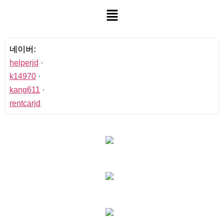
네이버:
helperjd
·
k14970
·
kang611
·
rentcarjd