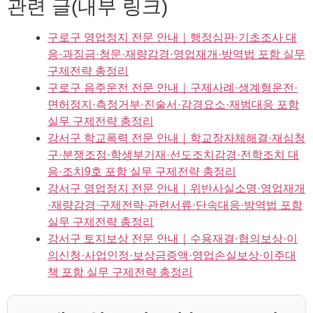
관련 글(내부 링크)
구로구 영업정지 전문 안내｜행정심판·기초조사 대
응·과징금·청문·재량감경·영업재개·방역법 포함 실무
구제전략 총정리
구로구 음주운전 전문 안내｜구제사례·생계형운전·
면허정지·측정거부·진술서·감경요소·재범대응 포함
실무 구제전략 총정리
강서구 학교폭력 전문 안내｜학교장자체해결·재심청
구·분쟁조정·학생부기재·선도조치감경·전학조치 대
응·조치9호 포함 실무 구제전략 총정리
강서구 영업정지 전문 안내｜위반사실소명·영업재개
·재량감경·구제전략·관련서류·단속대응·방역법 포함
실무 구제전략 총정리
강서구 토지보상 전문 안내｜수용재결·협의보상·이
의신청·사업인정·보상금증액·영업손실보상·이주대
책 포함 실무 구제전략 총정리