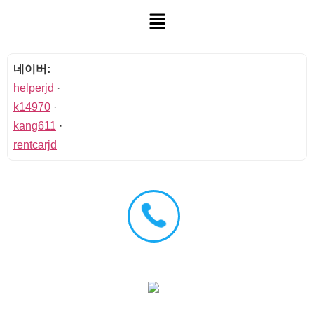
네이버:
helperjd
·
k14970
·
kang611
·
rentcarjd