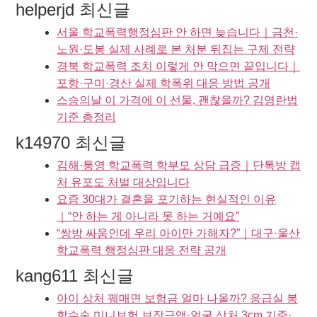
helperjd 최신글
서울 학교폭력행정심판 안 하면 늦습니다｜금천·
노원·도봉 실제 사례로 본 처분 뒤집는 구제 전략
경북 학교폭력 조치 이렇게 안 막으면 끝입니다｜
포항·구미·경산 실제 학폭위 대응 방법 공개
스승의날 이 가격에 이 선물, 괜찮을까? 김영란법
기준 총정리
k14970 최신글
김해·통영 학교폭력 학부모 상담 급증｜단톡방 캡
처 유포도 처벌 대상입니다
요즘 30대가 결혼을 포기하는 현실적인 이유
｜“안 하는 게 아니라 못 하는 거예요”
“쌍방 싸움인데 우리 아이만 가해자?”｜대구·울산
학교폭력 행정심판 대응 전략 공개
kang611 최신글
아이 상처 꿰매면 보험금 얼마 나올까? 응급실 봉
합수술 미니보험 보장금액·얼굴 상처 3cm 기준·