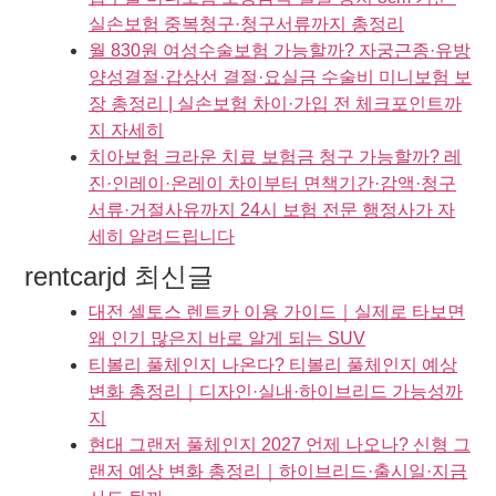
실손보험 중복청구·청구서류까지 총정리
월 830원 여성수술보험 가능할까? 자궁근종·유방
양성결절·갑상선 결절·요실금 수술비 미니보험 보
장 총정리 | 실손보험 차이·가입 전 체크포인트까
지 자세히
치아보험 크라운 치료 보험금 청구 가능할까? 레
진·인레이·온레이 차이부터 면책기간·감액·청구
서류·거절사유까지 24시 보험 전문 행정사가 자
세히 알려드립니다
rentcarjd 최신글
대전 셀토스 렌트카 이용 가이드｜실제로 타보면
왜 인기 많은지 바로 알게 되는 SUV
티볼리 풀체인지 나온다? 티볼리 풀체인지 예상
변화 총정리｜디자인·실내·하이브리드 가능성까
지
현대 그랜저 풀체인지 2027 언제 나오나? 신형 그
랜저 예상 변화 총정리｜하이브리드·출시일·지금