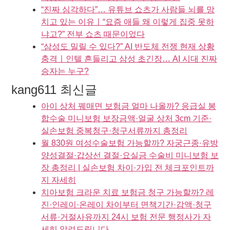
“진짜 심각하다”… 유튜브 쇼츠가 사람들 뇌를 망
치고 있는 이유ㅣ“요즘 애들 왜 이렇게 집중 못하
냐고?” 전부 쇼츠 때문이었다
“삼성도 밀릴 수 있다?” AI 반도체 전쟁 현재 상황
충격ㅣ인텔 흔들리고 삼성 초긴장… AI 시대 진짜
승자는 누구?
kang611 최신글
아이 상처 꿰매면 보험금 얼마 나올까? 응급실 봉
합수술 미니보험 보장금액·얼굴 상처 3cm 기준·
실손보험 중복청구·청구서류까지 총정리
월 830원 여성수술보험 가능할까? 자궁근종·유방
양성결절·갑상선 결절·요실금 수술비 미니보험 보
장 총정리 | 실손보험 차이·가입 전 체크포인트까
지 자세히
치아보험 크라운 치료 보험금 청구 가능할까? 레
진·인레이·온레이 차이부터 면책기간·감액·청구
서류·거절사유까지 24시 보험 전문 행정사가 자
세히 알려드립니다