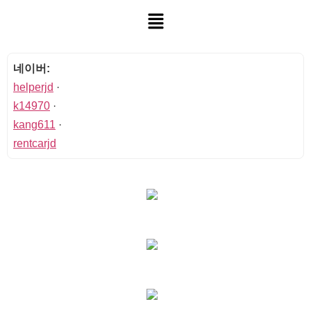
네이버:
helperjd
·
k14970
·
kang611
·
rentcarjd