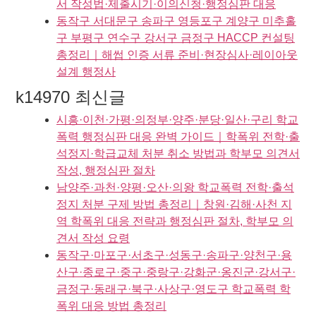
서 작성법·제출시기·이의신청·행정심판 대응
동작구 서대문구 송파구 영등포구 계양구 미추홀
구 부평구 연수구 강서구 금정구 HACCP 컨설팅
총정리｜해썹 인증 서류 준비·현장심사·레이아웃
설계 행정사
k14970 최신글
시흥·이천·가평·의정부·양주·분당·일산·구리 학교
폭력 행정심판 대응 완벽 가이드｜학폭위 전학·출
석정지·학급교체 처분 취소 방법과 학부모 의견서
작성, 행정심판 절차
남양주·과천·양평·오산·의왕 학교폭력 전학·출석
정지 처분 구제 방법 총정리｜창원·김해·사천 지
역 학폭위 대응 전략과 행정심판 절차, 학부모 의
견서 작성 요령
동작구·마포구·서초구·성동구·송파구·양천구·용
산구·종로구·중구·중랑구·강화군·옹진군·강서구·
금정구·동래구·북구·사상구·영도구 학교폭력 학
폭위 대응 방법 총정리