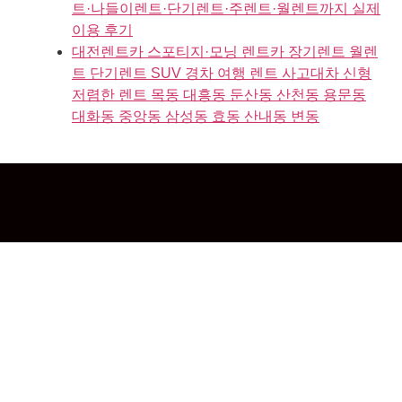
트·나들이렌트·단기렌트·주렌트·월렌트까지 실제
이용 후기
대전렌트카 스포티지·모닝 렌트카 장기렌트 월렌
트 단기렌트 SUV 경차 여행 렌트 사고대차 신형
저렴한 렌트 목동 대흥동 둔산동 산천동 용문동
대화동 중앙동 삼성동 효동 산내동 변동