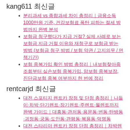
kang611 최신글
분리과세 vs 종합과세 차이 총정리｜금융소득
1000만원 기준, 건강보험료 폭탄 피하는 절세 방
법까지 완벽 분석
보험금 청구했다가 지급 거절? 실제 사례로 보는
보험금 지급 거절 이유와 재청구로 보험금 받는
방법 (보험금 청구 방법 / 보험 약관 / 고지의무 / 면
책기간)
보험 중복가입 확인 방법 총정리｜내보험찾아줌
조회부터 실손보험 중복가입, 암보험 중복보장,
진단금보험 중복 여부까지 한 번에 정리
rentcarjd 최신글
대전 스포티지 렌트카 장점 및 단점 총정리｜나들
이·차박·단기렌트·장기렌트·주렌트·월렌트까지
완벽 가이드｜대흥동·관저동·용문동·변동·탄방동
·괴정동·궁동·도안동·관평동·복용동·덕명동
대전 스타리아 렌트카 장점 단점 총정리｜차박렌