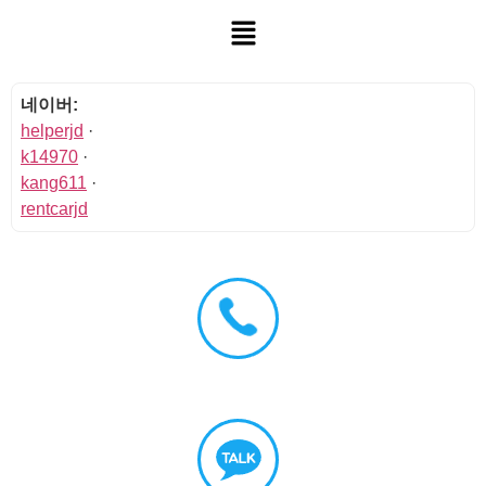
네이버:
helperjd
·
k14970
·
kang611
·
rentcarjd