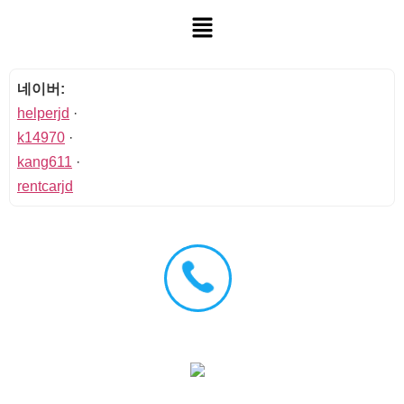
네이버:
helperjd
·
k14970
·
kang611
·
rentcarjd