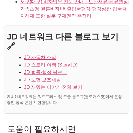
서구(대구) 비자업무 전문 안내｜보완서류·체류연장·
가족초청·결혼비자F6·출입국행정·행정심판·입국금
지해제 포함 실무 구제전략 총정리
JD 네트워크 다른 블로그 보기
🔗
JD 자동차 소식
JD 스토리·여행 (StoryJD)
JD 법률·행정 블로그
JD 보험 보조채널
JD 재밌는 이야기 전체 보기
※ JD 네트워크는 워드프레스 및 구글 블로그(블로거스팟)에서 운영
중인 공식 콘텐츠 연합입니다.
도움이 필요하시면