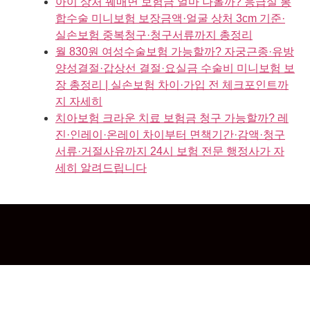
아이 상처 꿰매면 보험금 얼마 나올까? 응급실 봉
합수술 미니보험 보장금액·얼굴 상처 3cm 기준·
실손보험 중복청구·청구서류까지 총정리
월 830원 여성수술보험 가능할까? 자궁근종·유방
양성결절·갑상선 결절·요실금 수술비 미니보험 보
장 총정리 | 실손보험 차이·가입 전 체크포인트까
지 자세히
치아보험 크라운 치료 보험금 청구 가능할까? 레
진·인레이·온레이 차이부터 면책기간·감액·청구
서류·거절사유까지 24시 보험 전문 행정사가 자
세히 알려드립니다