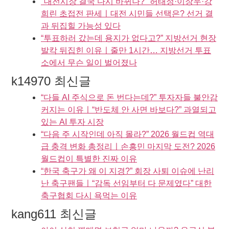
"대전시장 결국 다시 바뀌나?" 허태정·이장우·강
희린 초접전 판세ㅣ대전 시민들 선택은? 선거 결
과 뒤집힐 가능성 있다
“투표하러 갔는데 용지가 없다고?” 지방선거 현장
발칵 뒤집힌 이유ㅣ줄만 1시간… 지방선거 투표
소에서 무슨 일이 벌어졌나
k14970 최신글
“다들 AI 주식으로 돈 번다는데?” 투자자들 불안감
커지는 이유ㅣ“반도체 안 사면 바보다?” 과열되고
있는 AI 투자 시장
“다음 주 시작인데 아직 몰라?” 2026 월드컵 역대
급 충격 변화 총정리ㅣ손흥민 마지막 도전? 2026
월드컵이 특별한 진짜 이유
“한국 축구가 왜 이 지경?” 회장 사퇴 이슈에 난리
난 축구팬들ㅣ“감독 선임부터 다 문제였다” 대한
축구협회 다시 욕먹는 이유
kang611 최신글