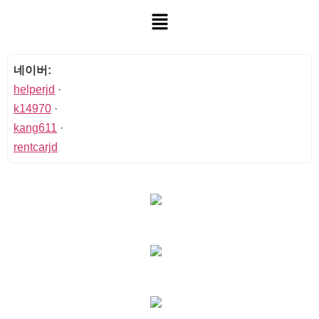
네이버:
helperjd
·
k14970
·
kang611
·
rentcarjd