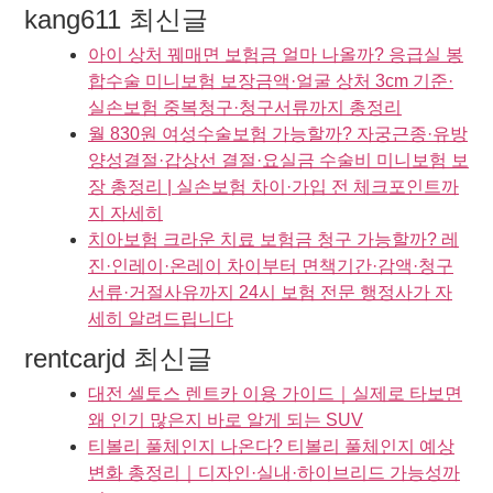
kang611 최신글
아이 상처 꿰매면 보험금 얼마 나올까? 응급실 봉
합수술 미니보험 보장금액·얼굴 상처 3cm 기준·
실손보험 중복청구·청구서류까지 총정리
월 830원 여성수술보험 가능할까? 자궁근종·유방
양성결절·갑상선 결절·요실금 수술비 미니보험 보
장 총정리 | 실손보험 차이·가입 전 체크포인트까
지 자세히
치아보험 크라운 치료 보험금 청구 가능할까? 레
진·인레이·온레이 차이부터 면책기간·감액·청구
서류·거절사유까지 24시 보험 전문 행정사가 자
세히 알려드립니다
rentcarjd 최신글
대전 셀토스 렌트카 이용 가이드｜실제로 타보면
왜 인기 많은지 바로 알게 되는 SUV
티볼리 풀체인지 나온다? 티볼리 풀체인지 예상
변화 총정리｜디자인·실내·하이브리드 가능성까