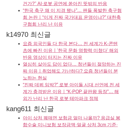
건가?" AI·로봇 공연에 쏟아진 뜻밖의 반응
“한국 축구 왜 이 지경 됐나”… 팬들 폭발한 축구협
회 논란ㅣ“이게 진짜 국가대표 운영이냐?” 대한축
구협회 난리 난 이유
k14970 최신글
요즘 외국인들 다 한국 본다… 전 세계가 K-콘텐
츠에 빠진 이유ㅣ'한국 문화 영향력 미쳤다' 해외
반응 영상이 터지는 진짜 이유
열심히 살아도 답이 없다… 청년들이 절망하는 진
짜 이유ㅣ취업해도 가난하다? 요즘 청년들이 분
노하는 현실
“진짜 데뷔 임박?” 로봇 아이돌 시대 선언에 전 세
계가 충격받은 이유ㅣ“K-POP 끝판왕 등장”… 해
외가 난리 난 한국 로봇 테마파크 정체
kang611 최신글
아이 상처 꿰매면 보험금 얼마 나올까? 응급실 봉
합수술 미니보험 보장금액·얼굴 상처 3cm 기준·