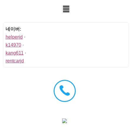
네이버:
helperjd
·
k14970
·
kang611
·
rentcarjd