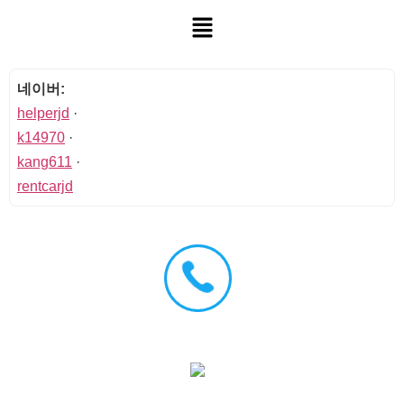
네이버:
helperjd
·
k14970
·
kang611
·
rentcarjd