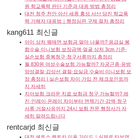
원 학교폭력 판단 기준과 대응 방법 총정리
대전 청주 천안 아산 세종 홍성 서산 당진 학교폭
력 가해자 대응법｜행정심판 구제 절차 총정리
kang611 최신글
아이 상처 꿰매면 보험금 얼마 나올까? 응급실 봉
합수술 미니보험 보장금액·얼굴 상처 3cm 기준·
실손보험 중복청구·청구서류까지 총정리
월 830원 여성수술보험 가능할까? 자궁근종·유방
양성결절·갑상선 결절·요실금 수술비 미니보험 보
장 총정리 | 실손보험 차이·가입 전 체크포인트까
지 자세히
치아보험 크라운 치료 보험금 청구 가능할까? 레
진·인레이·온레이 차이부터 면책기간·감액·청구
서류·거절사유까지 24시 보험 전문 행정사가 자
세히 알려드립니다
rentcarjd 최신글
대전 셀토스 렌트카 이용 가이드｜실제로 타보면