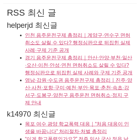
RSS 최신 글
helperjd 최신글
인천 음주운전구제 총정리｜계양구·연수구 면허
취소도 살릴 수 있다? 행정심판으로 뒤집힌 실제
사례·구제 기준 공개
경기 음주운전구제 총정리｜안산·안양·부천·일산
·오산·이천·안성·연천 면허취소도 살릴 수 있다?
행정심판으로 뒤집힌 실제 사례와 구제 기준 공개
영남·강원·수도권 음주운전구제 총정리ㅣ진주·양
산·사천·포항·구미·예천·부안·목포·춘천·속초·강
서구·도봉구·양천구 음주운전 면허취소·정지 구
제 안내
k14970 최신글
목포 여수 광양 학교폭력 대응｜“처음 대응이 인
생을 바꿉니다” 처리절차·처벌 총정리
“이게 학교폭력인가요?” 전주 익산 군산 정읍 남