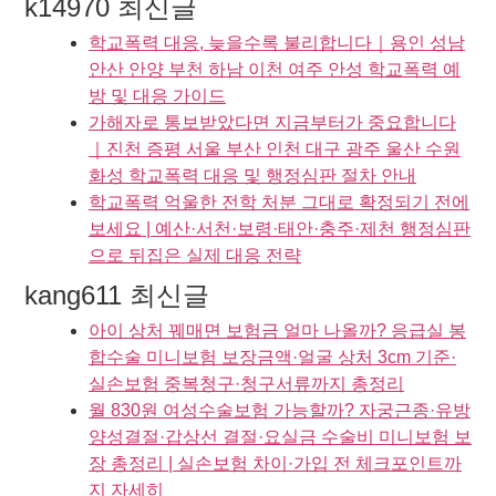
k14970 최신글
학교폭력 대응, 늦을수록 불리합니다｜용인 성남
안산 안양 부천 하남 이천 여주 안성 학교폭력 예
방 및 대응 가이드
가해자로 통보받았다면 지금부터가 중요합니다
｜진천 증평 서울 부산 인천 대구 광주 울산 수원
화성 학교폭력 대응 및 행정심판 절차 안내
학교폭력 억울한 전학 처분 그대로 확정되기 전에
보세요 | 예산·서천·보령·태안·충주·제천 행정심판
으로 뒤집은 실제 대응 전략
kang611 최신글
아이 상처 꿰매면 보험금 얼마 나올까? 응급실 봉
합수술 미니보험 보장금액·얼굴 상처 3cm 기준·
실손보험 중복청구·청구서류까지 총정리
월 830원 여성수술보험 가능할까? 자궁근종·유방
양성결절·갑상선 결절·요실금 수술비 미니보험 보
장 총정리 | 실손보험 차이·가입 전 체크포인트까
지 자세히