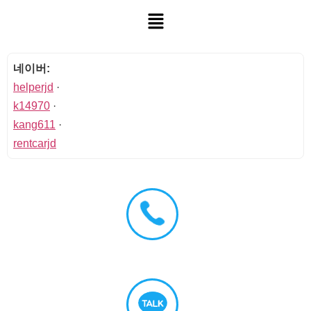
네이버:
helperjd
·
k14970
·
kang611
·
rentcarjd