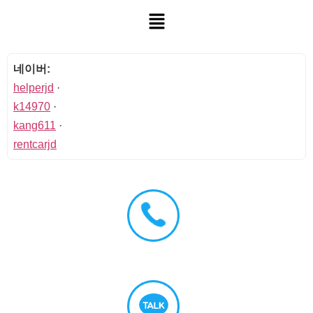
네이버:
helperjd
·
k14970
·
kang611
·
rentcarjd