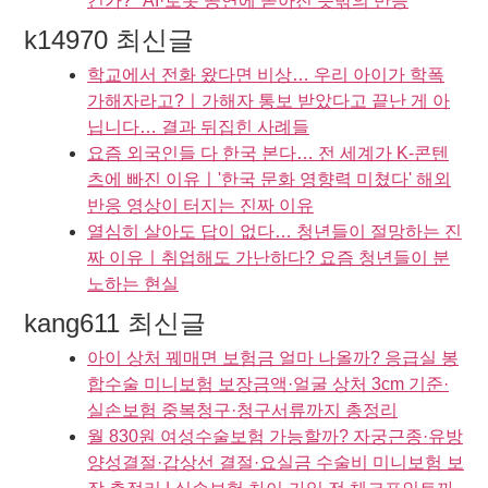
건가?" AI·로봇 공연에 쏟아진 뜻밖의 반응
k14970 최신글
학교에서 전화 왔다면 비상… 우리 아이가 학폭
가해자라고?ㅣ가해자 통보 받았다고 끝난 게 아
닙니다… 결과 뒤집힌 사례들
요즘 외국인들 다 한국 본다… 전 세계가 K-콘텐
츠에 빠진 이유ㅣ'한국 문화 영향력 미쳤다' 해외
반응 영상이 터지는 진짜 이유
열심히 살아도 답이 없다… 청년들이 절망하는 진
짜 이유ㅣ취업해도 가난하다? 요즘 청년들이 분
노하는 현실
kang611 최신글
아이 상처 꿰매면 보험금 얼마 나올까? 응급실 봉
합수술 미니보험 보장금액·얼굴 상처 3cm 기준·
실손보험 중복청구·청구서류까지 총정리
월 830원 여성수술보험 가능할까? 자궁근종·유방
양성결절·갑상선 결절·요실금 수술비 미니보험 보