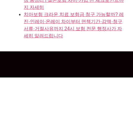
장 총정리 | 실손보험 차이·가입 전 체크포인트까
지 자세히
치아보험 크라운 치료 보험금 청구 가능할까? 레
진·인레이·온레이 차이부터 면책기간·감액·청구
서류·거절사유까지 24시 보험 전문 행정사가 자
세히 알려드립니다