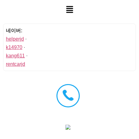
네이버:
helperjd
·
k14970
·
kang611
·
rentcarjd