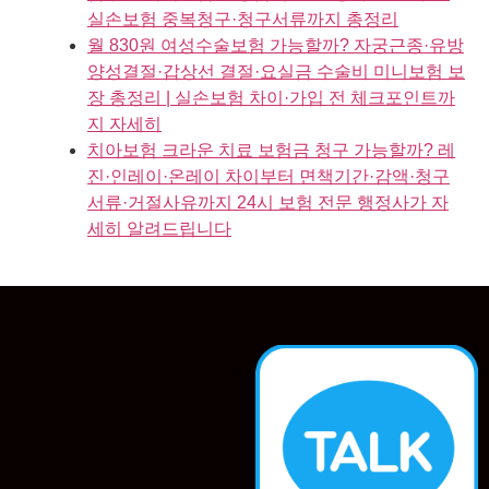
실손보험 중복청구·청구서류까지 총정리
월 830원 여성수술보험 가능할까? 자궁근종·유방
양성결절·갑상선 결절·요실금 수술비 미니보험 보
장 총정리 | 실손보험 차이·가입 전 체크포인트까
지 자세히
치아보험 크라운 치료 보험금 청구 가능할까? 레
진·인레이·온레이 차이부터 면책기간·감액·청구
서류·거절사유까지 24시 보험 전문 행정사가 자
세히 알려드립니다