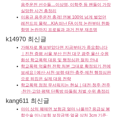
음주운전 선수들…이상영, 이학주 등 팬들이 가장
실망한 사건 총정리
이용규 음주운전 충격! 연봉 100억 넘게 벌었던
레전드의 몰락…KIA 떠난 FA 이적 논란부터 한화
항명 논란까지 프로필과 과거 전부 재조명
k14970 최신글
가해자로 통보받았다면 지금부터가 중요합니다
｜진천 증평 서울 부산 인천 대구 광주 울산 수원
화성 학교폭력 대응 및 행정심판 절차 안내
학교폭력 억울한 전학 처분 그대로 확정되기 전에
보세요 | 예산·서천·보령·태안·충주·제천 행정심판
으로 뒤집은 실제 대응 전략
학교폭력 점점 무서워지는 현실｜대전·청주·전주
·천안·고양·평택 단톡방 따돌림 처벌 수위 총정리
kang611 최신글
아이 상처 꿰매면 보험금 얼마 나올까? 응급실 봉
합수술 미니보험 보장금액·얼굴 상처 3cm 기준·