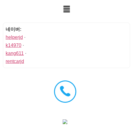
네이버:
helperjd
·
k14970
·
kang611
·
rentcarjd