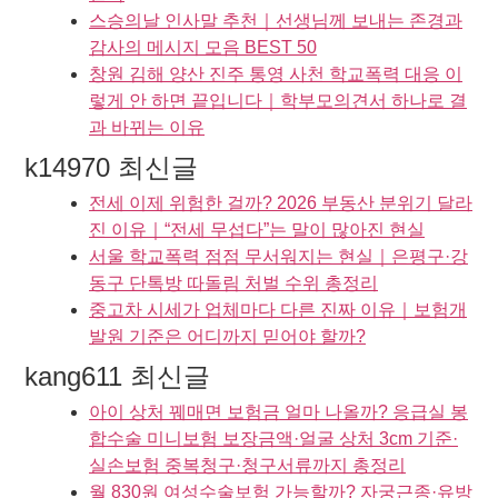
스승의날 인사말 추천｜선생님께 보내는 존경과
감사의 메시지 모음 BEST 50
창원 김해 양산 진주 통영 사천 학교폭력 대응 이
렇게 안 하면 끝입니다｜학부모의견서 하나로 결
과 바뀌는 이유
k14970 최신글
전세 이제 위험한 걸까? 2026 부동산 분위기 달라
진 이유｜“전세 무섭다”는 말이 많아진 현실
서울 학교폭력 점점 무서워지는 현실｜은평구·강
동구 단톡방 따돌림 처벌 수위 총정리
중고차 시세가 업체마다 다른 진짜 이유｜보험개
발원 기준은 어디까지 믿어야 할까?
kang611 최신글
아이 상처 꿰매면 보험금 얼마 나올까? 응급실 봉
합수술 미니보험 보장금액·얼굴 상처 3cm 기준·
실손보험 중복청구·청구서류까지 총정리
월 830원 여성수술보험 가능할까? 자궁근종·유방