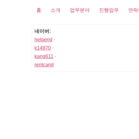
홈
소개
업무분야
진행업무
연락
네이버:
helperjd
·
k14970
·
kang611
·
rentcarjd