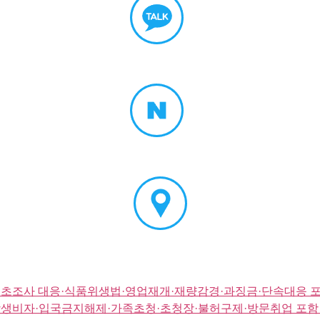
초조사 대응·식품위생법·영업재개·재량감경·과징금·단속대응 포
생비자·입국금지해제·가족초청·초청장·불허구제·방문취업 포함