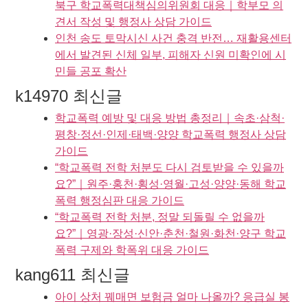
북구 학교폭력대책심의위원회 대응｜학부모 의
견서 작성 및 행정사 상담 가이드
인천 송도 토막시신 사건 충격 반전… 재활용센터
에서 발견된 신체 일부, 피해자 신원 미확인에 시
민들 공포 확산
k14970 최신글
학교폭력 예방 및 대응 방법 총정리｜속초·삼척·
평창·정선·인제·태백·양양 학교폭력 행정사 상담
가이드
“학교폭력 전학 처분도 다시 검토받을 수 있을까
요?”｜원주·홍천·횡성·영월·고성·양양·동해 학교
폭력 행정심판 대응 가이드
“학교폭력 전학 처분, 정말 되돌릴 수 없을까
요?”｜영광·장성·신안·춘천·철원·화천·양구 학교
폭력 구제와 학폭위 대응 가이드
kang611 최신글
아이 상처 꿰매면 보험금 얼마 나올까? 응급실 봉