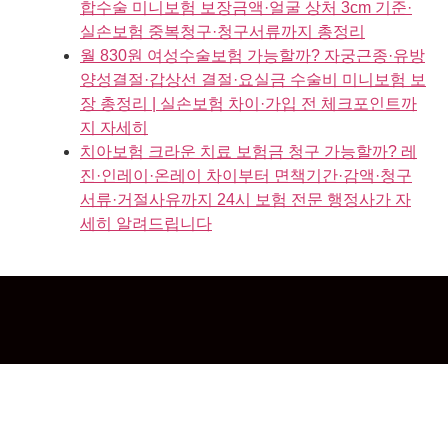
합수술 미니보험 보장금액·얼굴 상처 3cm 기준·
실손보험 중복청구·청구서류까지 총정리
월 830원 여성수술보험 가능할까? 자궁근종·유방
양성결절·갑상선 결절·요실금 수술비 미니보험 보
장 총정리 | 실손보험 차이·가입 전 체크포인트까
지 자세히
치아보험 크라운 치료 보험금 청구 가능할까? 레
진·인레이·온레이 차이부터 면책기간·감액·청구
서류·거절사유까지 24시 보험 전문 행정사가 자
세히 알려드립니다