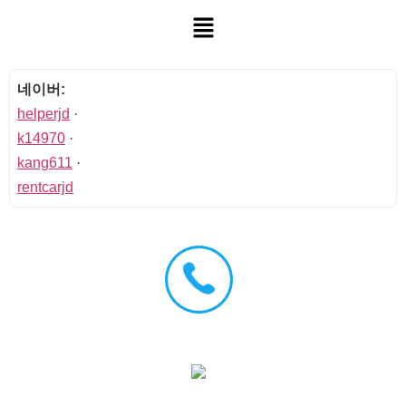
네이버:
helperjd
·
k14970
·
kang611
·
rentcarjd