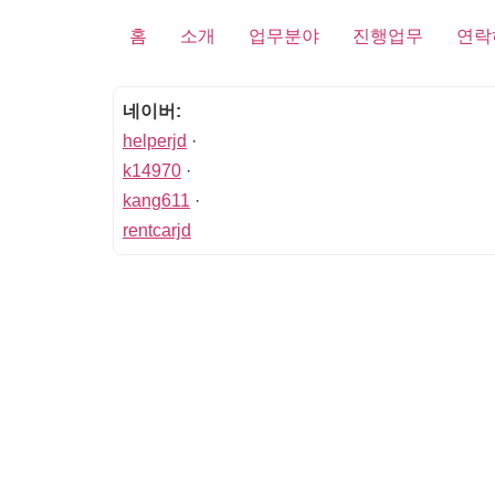
홈
소개
업무분야
진행업무
연락
네이버:
helperjd
·
k14970
·
kang611
·
rentcarjd