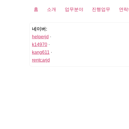
홈
소개
업무분야
진행업무
연락
네이버:
helperjd
·
k14970
·
kang611
·
rentcarjd