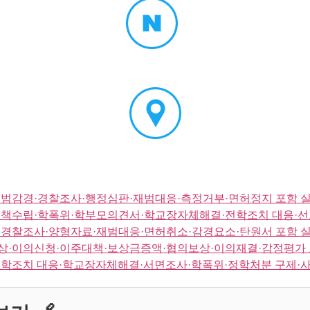
범감경·경찰조사·행정심판·재범대응·측정거부·면허정지 포함 
대책수립·학폭위·학부모의견서·학교장자체해결·전학조치 대응·선
경찰조사·양형자료·재범대응·면허취소·감경요소·탄원서 포함 
상·이의신청·이주대책·보상금증액·협의보상·이의재결·감정평가 
학조치 대응·학교장자체해결·서면조사·학폭위·정학처분 구제·