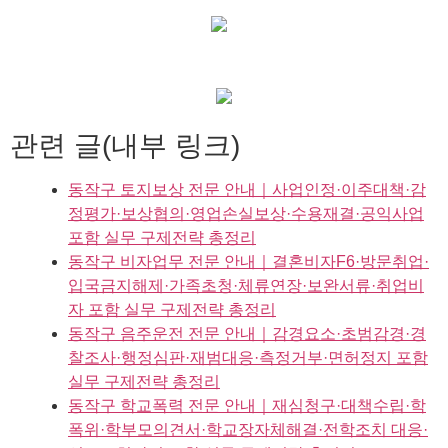
관련 글(내부 링크)
동작구 토지보상 전문 안내｜사업인정·이주대책·감
정평가·보상협의·영업손실보상·수용재결·공익사업
포함 실무 구제전략 총정리
동작구 비자업무 전문 안내｜결혼비자F6·방문취업·
입국금지해제·가족초청·체류연장·보완서류·취업비
자 포함 실무 구제전략 총정리
동작구 음주운전 전문 안내｜감경요소·초범감경·경
찰조사·행정심판·재범대응·측정거부·면허정지 포함
실무 구제전략 총정리
동작구 학교폭력 전문 안내｜재심청구·대책수립·학
폭위·학부모의견서·학교장자체해결·전학조치 대응·