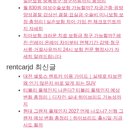
실손보험 중복청구·청구서류까지 총정리
월 830원 여성수술보험 가능할까? 자궁근종·유방
양성결절·갑상선 결절·요실금 수술비 미니보험 보
장 총정리 | 실손보험 차이·가입 전 체크포인트까
지 자세히
치아보험 크라운 치료 보험금 청구 가능할까? 레
진·인레이·온레이 차이부터 면책기간·감액·청구
서류·거절사유까지 24시 보험 전문 행정사가 자
세히 알려드립니다
rentcarjd 최신글
대전 셀토스 렌트카 이용 가이드｜실제로 타보면
왜 인기 많은지 바로 알게 되는 SUV
티볼리 풀체인지 나온다? 티볼리 풀체인지 예상
변화 총정리｜디자인·실내·하이브리드 가능성까
지
현대 그랜저 풀체인지 2027 언제 나오나? 신형 그
랜저 예상 변화 총정리｜하이브리드·출시일·지금
사도 될까