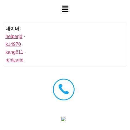
네이버:
helperjd
·
k14970
·
kang611
·
rentcarjd