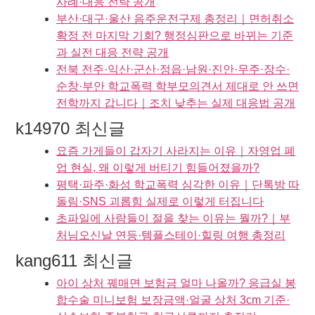
사례·대응 전략 공개
부산·대구·울산 음주운전구제 총정리｜면허취소
확정 전 마지막 기회? 행정심판으로 바뀌는 기준
과 실전 대응 전략 공개
전북 전주·익산·군산·정읍·남원·진안·무주·장수·
순창·부안 학교폭력 학부모의견서 제대로 안 쓰면
전학까지 갑니다｜조치 낮추는 실제 대응법 공개
k14970 최신글
요즘 가게들이 갑자기 사라지는 이유｜자영업 폐
업 현실, 왜 이렇게 버티기 힘들어졌을까?
평택·파주·화성 학교폭력 심각한 이유｜단톡방 따
돌림·SNS 괴롭힘 실제로 이렇게 터집니다
초파일에 사람들이 절을 찾는 이유는 뭘까?｜부
처님오신날 연등·템플스테이·힐링 여행 총정리
kang611 최신글
아이 상처 꿰매면 보험금 얼마 나올까? 응급실 봉
합수술 미니보험 보장금액·얼굴 상처 3cm 기준·