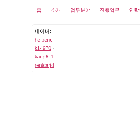
홈
소개
업무분야
진행업무
연락
네이버:
helperjd
·
k14970
·
kang611
·
rentcarjd