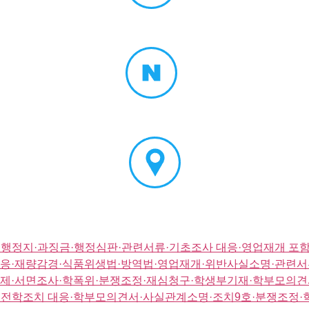
행정지·과징금·행정심판·관련서류·기초조사 대응·영업재개 포함
응·재량감경·식품위생법·방역법·영업재개·위반사실소명·관련서
제·서면조사·학폭위·분쟁조정·재심청구·학생부기재·학부모의견
전학조치 대응·학부모의견서·사실관계소명·조치9호·분쟁조정·학