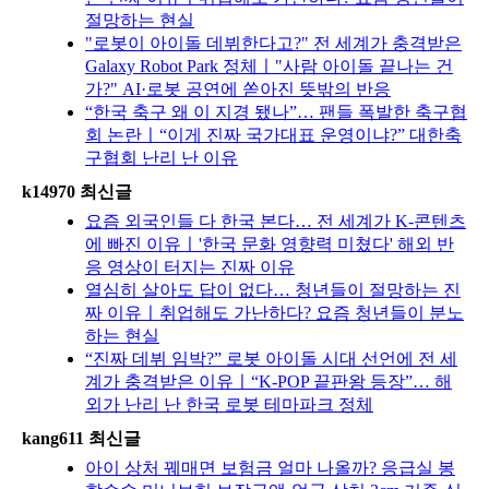
절망하는 현실
"로봇이 아이돌 데뷔한다고?" 전 세계가 충격받은
Galaxy Robot Park 정체ㅣ"사람 아이돌 끝나는 건
가?" AI·로봇 공연에 쏟아진 뜻밖의 반응
“한국 축구 왜 이 지경 됐나”… 팬들 폭발한 축구협
회 논란ㅣ“이게 진짜 국가대표 운영이냐?” 대한축
구협회 난리 난 이유
k14970 최신글
요즘 외국인들 다 한국 본다… 전 세계가 K-콘텐츠
에 빠진 이유ㅣ'한국 문화 영향력 미쳤다' 해외 반
응 영상이 터지는 진짜 이유
열심히 살아도 답이 없다… 청년들이 절망하는 진
짜 이유ㅣ취업해도 가난하다? 요즘 청년들이 분노
하는 현실
“진짜 데뷔 임박?” 로봇 아이돌 시대 선언에 전 세
계가 충격받은 이유ㅣ“K-POP 끝판왕 등장”… 해
외가 난리 난 한국 로봇 테마파크 정체
kang611 최신글
아이 상처 꿰매면 보험금 얼마 나올까? 응급실 봉