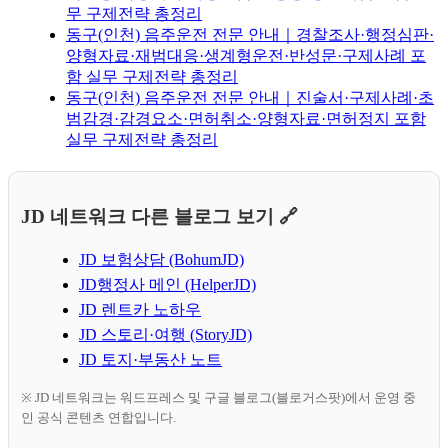
무 구제전략 총정리
동구(인천) 음주운전 전문 안내｜경찰조사·행정심판·
양형자료·재범대응·생계형운전·반성문·구제사례 포
함 실무 구제전략 총정리
동구(인천) 음주운전 전문 안내｜진술서·구제사례·초
범감경·감경요소·면허취소·양형자료·면허정지 포함
실무 구제전략 총정리
JD 네트워크 다른 블로그 보기 🔗
JD 보험상담 (BohumJD)
JD행정사 메인 (HelperJD)
JD 렌트카 노하우
JD 스토리·여행 (StoryJD)
JD 토지·부동산 노트
※ JD 네트워크는 워드프레스 및 구글 블로그(블로거스팟)에서 운영 중
인 공식 콘텐츠 연합입니다.