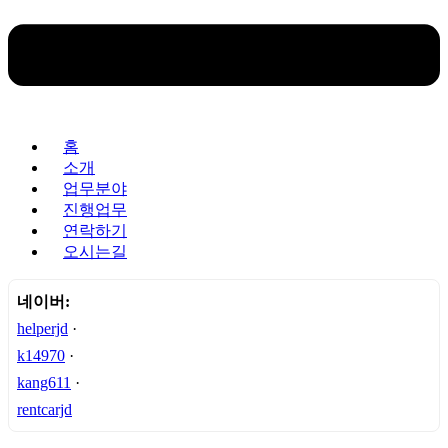
홈
소개
업무분야
진행업무
연락하기
오시는길
네이버:
helperjd
·
k14970
·
kang611
·
rentcarjd