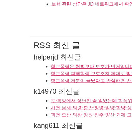
보험 관련 상담은 JD 네트워크에서 확
RSS 최신 글
helperjd 최신글
학교폭력은 처벌보다 보호가 먼저입니다｜
학교폭력 피해학생 보호조치 제대로 받고
학교폭력 처분이 끝났다고 안심하면 안 
k14970 최신글
“단톡방에서 장난친 줄 알았는데 학폭위
사천·남해·의령·함안·창녕·밀양·함양
과천·오산·의왕·창원·진주·양산·거제
kang611 최신글