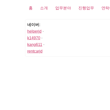
홈
소개
업무분야
진행업무
연락
네이버:
helperjd
·
k14970
·
kang611
·
rentcarjd