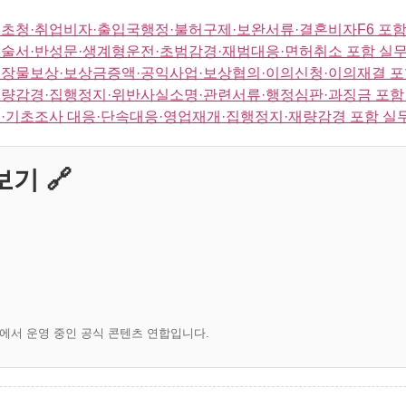
초청·취업비자·출입국행정·불허구제·보완서류·결혼비자F6 포함
술서·반성문·생계형운전·초범감경·재범대응·면허취소 포함 실무
지장물보상·보상금증액·공익사업·보상협의·이의신청·이의재결 포
량감경·집행정지·위반사실소명·관련서류·행정심판·과징금 포함
·기초조사 대응·단속대응·영업재개·집행정지·재량감경 포함 실
기 🔗
)에서 운영 중인 공식 콘텐츠 연합입니다.