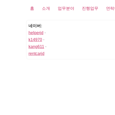
홈
소개
업무분야
진행업무
연락
네이버:
helperjd
·
k14970
·
kang611
·
rentcarjd