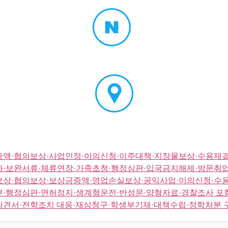
증액·협의보상·사업인정·이의신청·이주대책·지장물보상·수용재결
자·보완서류·체류연장·가족초청·행정심판·입국금지해제·방문취업
보상·협의보상·보상금증액·영업손실보상·공익사업·이의신청·수용
부·행정심판·면허정지·생계형운전·반성문·양형자료·경찰조사 포
의견서·전학조치 대응·재심청구·학생부기재·대책수립·정학처분 구