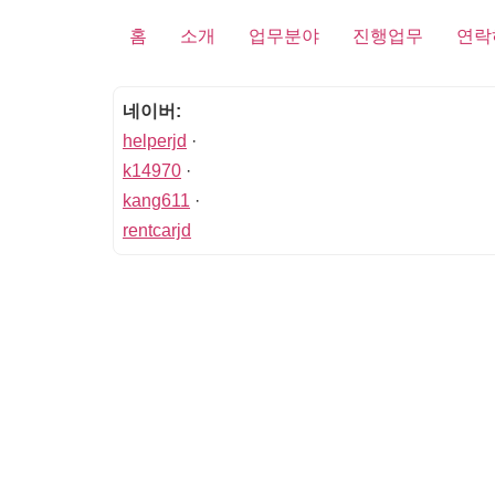
홈
소개
업무분야
진행업무
연락
네이버:
helperjd
·
k14970
·
kang611
·
rentcarjd