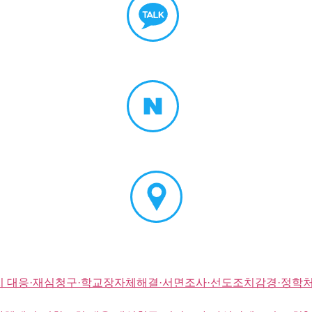
치 대응·재심청구·학교장자체해결·서면조사·선도조치감경·정학처