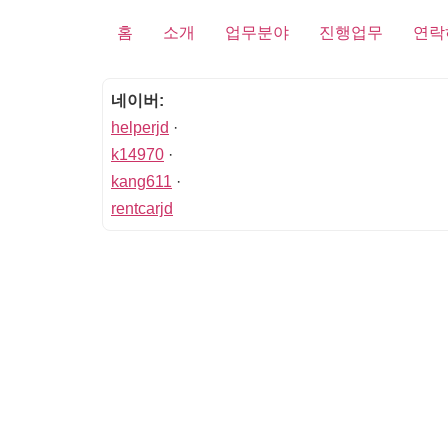
홈
소개
업무분야
진행업무
연락
네이버:
helperjd
·
k14970
·
kang611
·
rentcarjd