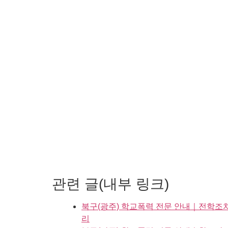
관련 글(내부 링크)
북구(광주) 학교폭력 전문 안내｜전학조
리