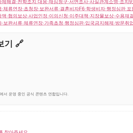
자체해결·전학조치 대응·재심청구·서면조사·사실관계소명·조치9
급·체류연장·초청장·보완서류·결혼비자F6·학생비자·행정심판 포
증액·협의보상·사업인정·이의신청·이주대책·지장물보상·수용재결
자·보완서류·체류연장·가족초청·행정심판·입국금지해제·방문취업
기 🔗
)에서 운영 중인 공식 콘텐츠 연합입니다.
를 찾아주세요