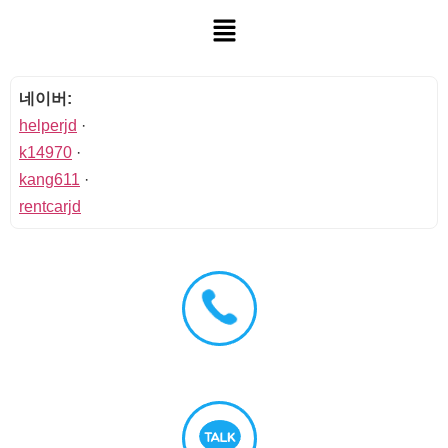
네이버:
helperjd
·
k14970
·
kang611
·
rentcarjd