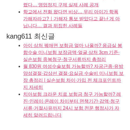
렸다… 영업정지 구제 실제 사례 공개
학교에서 전화 왔다면 비상… 우리 아이가 학폭
가해자라고?ㅣ가해자 통보 받았다고 끝난 게 아
닙니다… 결과 뒤집힌 사례들
kang611 최신글
아이 상처 꿰매면 보험금 얼마 나올까? 응급실 봉
합수술 미니보험 보장금액·얼굴 상처 3cm 기준·
실손보험 중복청구·청구서류까지 총정리
월 830원 여성수술보험 가능할까? 자궁근종·유방
양성결절·갑상선 결절·요실금 수술비 미니보험 보
장 총정리 | 실손보험 차이·가입 전 체크포인트까
지 자세히
치아보험 크라운 치료 보험금 청구 가능할까? 레
진·인레이·온레이 차이부터 면책기간·감액·청구
서류·거절사유까지 24시 보험 전문 행정사가 자
세히 알려드립니다