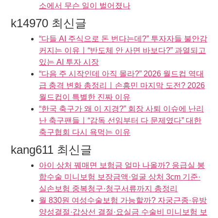
소에서 무슨 일이 벌어졌나
k14970 최신글
“다들 AI 주식으로 돈 번다는데?” 투자자들 불안감
커지는 이유ㅣ“반도체 안 사면 바보다?” 과열되고
있는 AI 투자 시장
“다음 주 시작인데 아직 몰라?” 2026 월드컵 역대
급 충격 변화 총정리ㅣ손흥민 마지막 도전? 2026
월드컵이 특별한 진짜 이유
“한국 축구가 왜 이 지경?” 회장 사퇴 이슈에 난리
난 축구팬들ㅣ“감독 선임부터 다 문제였다” 대한
축구협회 다시 욕먹는 이유
kang611 최신글
아이 상처 꿰매면 보험금 얼마 나올까? 응급실 봉
합수술 미니보험 보장금액·얼굴 상처 3cm 기준·
실손보험 중복청구·청구서류까지 총정리
월 830원 여성수술보험 가능할까? 자궁근종·유방
양성결절·갑상선 결절·요실금 수술비 미니보험 보