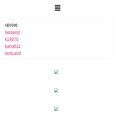
네이버:
helperjd
·
k14970
·
kang611
·
rentcarjd