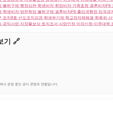
업·불허구제·행정심판·학생비자·취업비자·가족초청·결혼비자F6 
급·학생비자·방문취업·불허구제·결혼비자F6·출입국행정·입국금
구·조치9호·선도조치감경·학생부기재·학교장자체해결·학폭위·서
의·공익사업·지장물보상·토지조서·사업인정·이의신청·이주대책 
기 🔗
)에서 운영 중인 공식 콘텐츠 연합입니다.