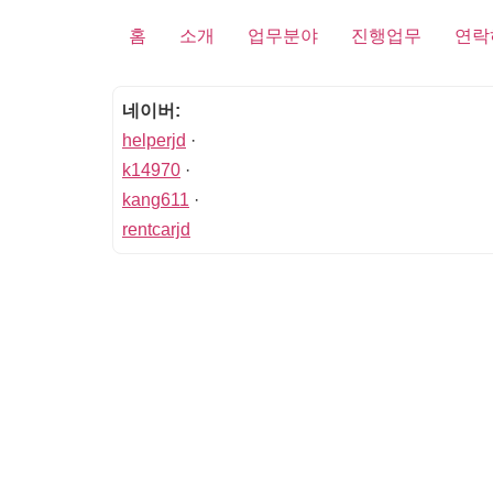
홈
소개
업무분야
진행업무
연락
네이버:
helperjd
·
k14970
·
kang611
·
rentcarjd