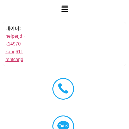
네이버:
helperjd
·
k14970
·
kang611
·
rentcarjd