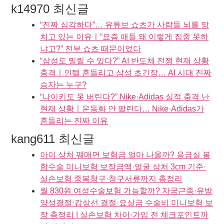
k14970 최신글
“진짜 심각하다”… 유튜브 쇼츠가 사람들 뇌를 망
치고 있는 이유ㅣ“요즘 애들 왜 이렇게 집중 못하
냐고?” 전부 쇼츠 때문이었다
“삼성도 밀릴 수 있다?” AI 반도체 전쟁 현재 상황
충격ㅣ인텔 흔들리고 삼성 초긴장… AI 시대 진짜
승자는 누구?
“나이키도 못 버틴다?” Nike·Adidas 실적 충격 난
현재 상황ㅣ운동화 안 팔린다… Nike·Adidas가
흔들리는 진짜 이유
kang611 최신글
아이 상처 꿰매면 보험금 얼마 나올까? 응급실 봉
합수술 미니보험 보장금액·얼굴 상처 3cm 기준·
실손보험 중복청구·청구서류까지 총정리
월 830원 여성수술보험 가능할까? 자궁근종·유방
양성결절·갑상선 결절·요실금 수술비 미니보험 보
장 총정리 | 실손보험 차이·가입 전 체크포인트까