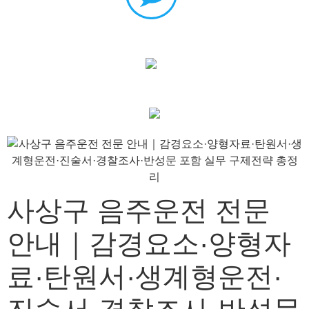
사상구 음주운전 전문
안내｜감경요소·양형자
료·탄원서·생계형운전·