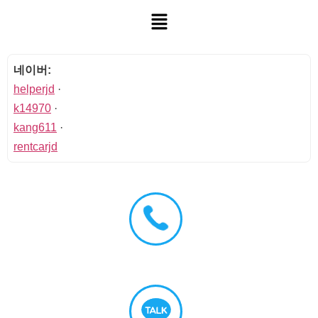
네이버:
helperjd
·
k14970
·
kang611
·
rentcarjd