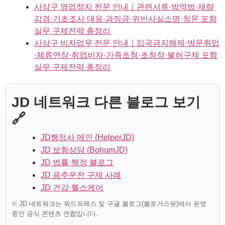
사상구 영업정지 전문 안내｜관련서류·방역법·재량
감경·기초조사 대응·과징금·위반사실소명·청문 포함
실무 구제전략 총정리
사상구 비자업무 전문 안내｜입국금지해제·방문취업
·체류연장·취업비자·가족초청·초청장·불허구제 포함
실무 구제전략 총정리
JD 네트워크 다른 블로그 보기
🔗
JD행정사 메인 (HelperJD)
JD 보험상담 (BohumJD)
JD 법률·행정 블로그
JD 음주운전 구제 사례
JD 건강·헬스케어
※ JD 네트워크는 워드프레스 및 구글 블로그(블로거스팟)에서 운영
중인 공식 콘텐츠 연합입니다.