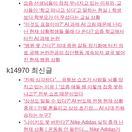
요즘 선생님들이 점점 무너지고 있는 이유와, 교
사들이 ‘학교 떠나고 싶다’고 말하는 현실ㅣ학생
보다 학부모가 더 무섭다는 교실 상황
“이것도 표절이야?” AI 과제·AI 그림 때문에 난리
난 현재 상황학생들 몰래 다 쓴다? 요즘 학교에서
터진 AI 과제 논란
“병원 못 간다?” 의대 증원 갈등 장기화에 터진 의
료 공백 논란전공의 집단행동 계속되자 결국 벌어
진 현재 병원 상황
k14970 최신글
“진짜 심각하다”… 유튜브 쇼츠가 사람들 뇌를 망
치고 있는 이유ㅣ“요즘 애들 왜 이렇게 집중 못하
냐고?” 전부 쇼츠 때문이었다
“삼성도 밀릴 수 있다?” AI 반도체 전쟁 현재 상황
충격ㅣ인텔 흔들리고 삼성 초긴장… AI 시대 진짜
승자는 누구?
“나이키도 못 버틴다?” Nike·Adidas 실적 충격 난
현재 상황ㅣ운동화 안 팔린다… Nike·Adidas가