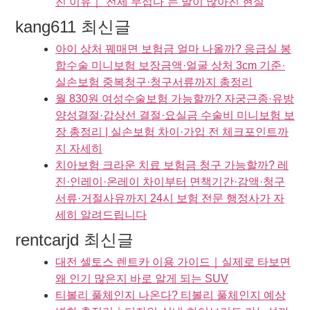
진 이유｜“전세 무섭다”는 말이 많아진 현실
kang611 최신글
아이 상처 꿰매면 보험금 얼마 나올까? 응급실 봉
합수술 미니보험 보장금액·얼굴 상처 3cm 기준·
실손보험 중복청구·청구서류까지 총정리
월 830원 여성수술보험 가능할까? 자궁근종·유방
양성결절·갑상선 결절·요실금 수술비 미니보험 보
장 총정리 | 실손보험 차이·가입 전 체크포인트까
지 자세히
치아보험 크라운 치료 보험금 청구 가능할까? 레
진·인레이·온레이 차이부터 면책기간·감액·청구
서류·거절사유까지 24시 보험 전문 행정사가 자
세히 알려드립니다
rentcarjd 최신글
대전 셀토스 렌트카 이용 가이드｜실제로 타보면
왜 인기 많은지 바로 알게 되는 SUV
티볼리 풀체인지 나온다? 티볼리 풀체인지 예상