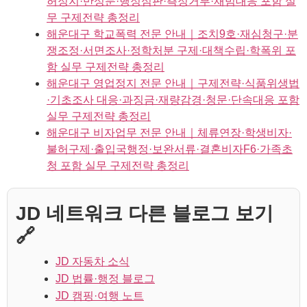
허정지·반성문·행정심판·측정거부·재범대응 포함 실
무 구제전략 총정리
해운대구 학교폭력 전문 안내｜조치9호·재심청구·분
쟁조정·서면조사·정학처분 구제·대책수립·학폭위 포
함 실무 구제전략 총정리
해운대구 영업정지 전문 안내｜구제전략·식품위생법
·기초조사 대응·과징금·재량감경·청문·단속대응 포함
실무 구제전략 총정리
해운대구 비자업무 전문 안내｜체류연장·학생비자·
불허구제·출입국행정·보완서류·결혼비자F6·가족초
청 포함 실무 구제전략 총정리
JD 네트워크 다른 블로그 보기
🔗
JD 자동차 소식
JD 법률·행정 블로그
JD 캠핑·여행 노트