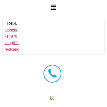
네이버:
helperjd
·
k14970
·
kang611
·
rentcarjd