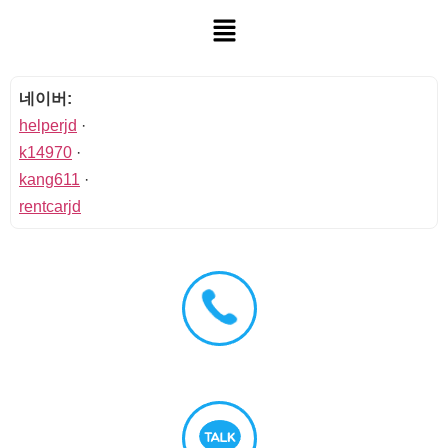
네이버:
helperjd
·
k14970
·
kang611
·
rentcarjd