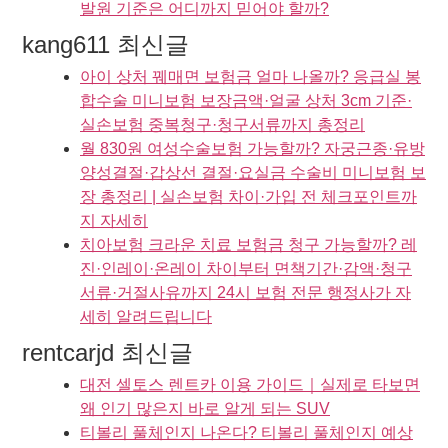
발원 기준은 어디까지 믿어야 할까?
kang611 최신글
아이 상처 꿰매면 보험금 얼마 나올까? 응급실 봉
합수술 미니보험 보장금액·얼굴 상처 3cm 기준·
실손보험 중복청구·청구서류까지 총정리
월 830원 여성수술보험 가능할까? 자궁근종·유방
양성결절·갑상선 결절·요실금 수술비 미니보험 보
장 총정리 | 실손보험 차이·가입 전 체크포인트까
지 자세히
치아보험 크라운 치료 보험금 청구 가능할까? 레
진·인레이·온레이 차이부터 면책기간·감액·청구
서류·거절사유까지 24시 보험 전문 행정사가 자
세히 알려드립니다
rentcarjd 최신글
대전 셀토스 렌트카 이용 가이드｜실제로 타보면
왜 인기 많은지 바로 알게 되는 SUV
티볼리 풀체인지 나온다? 티볼리 풀체인지 예상