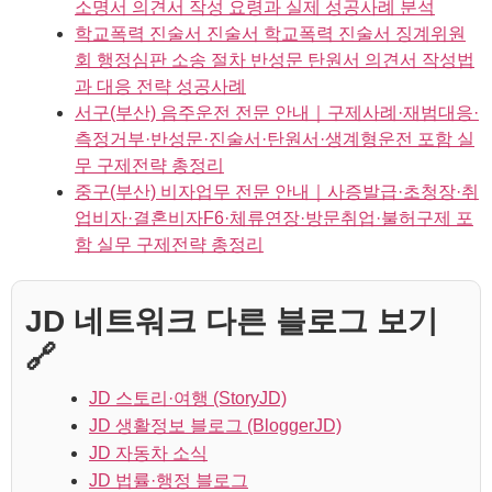
소명서 의견서 작성 요령과 실제 성공사례 분석
학교폭력 진술서 진술서 학교폭력 진술서 징계위원
회 행정심판 소송 절차 반성문 탄원서 의견서 작성법
과 대응 전략 성공사례
서구(부산) 음주운전 전문 안내｜구제사례·재범대응·
측정거부·반성문·진술서·탄원서·생계형운전 포함 실
무 구제전략 총정리
중구(부산) 비자업무 전문 안내｜사증발급·초청장·취
업비자·결혼비자F6·체류연장·방문취업·불허구제 포
함 실무 구제전략 총정리
JD 네트워크 다른 블로그 보기
🔗
JD 스토리·여행 (StoryJD)
JD 생활정보 블로그 (BloggerJD)
JD 자동차 소식
JD 법률·행정 블로그