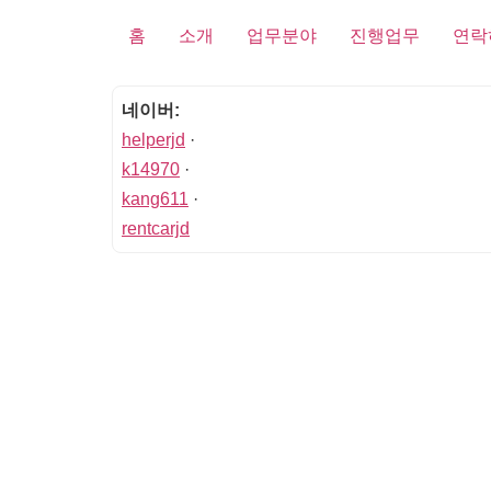
홈
소개
업무분야
진행업무
연락
네이버:
helperjd
·
k14970
·
kang611
·
rentcarjd