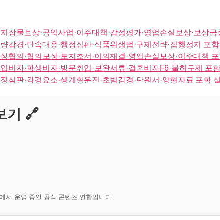
·지장물보상·공익사업·이주대책·감정평가·영업손실보상·보상금증
량감경·단속대응·행정심판·식품위생법·구제전략·집행정지 포함
보상협의·협의보상·토지조서·이의재결·영업손실보상·이주대책 포
업비자·학생비자·방문취업·보완서류·결혼비자F6·불허구제 포함
정심판·감경요소·생계형운전·초범감경·탄원서·양형자료 포함 
기 🔗
)에서 운영 중인 공식 콘텐츠 연합입니다.