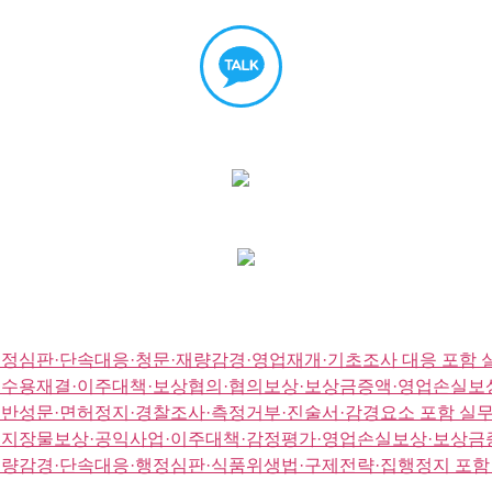
정심판·단속대응·청문·재량감경·영업재개·기초조사 대응 포함 
·수용재결·이주대책·보상협의·협의보상·보상금증액·영업손실보상
반성문·면허정지·경찰조사·측정거부·진술서·감경요소 포함 실무
·지장물보상·공익사업·이주대책·감정평가·영업손실보상·보상금증
량감경·단속대응·행정심판·식품위생법·구제전략·집행정지 포함