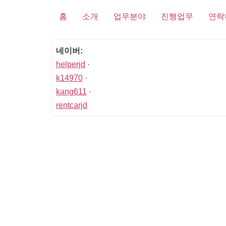
홈
소개
업무분야
진행업무
연락
네이버:
helperjd
·
k14970
·
kang611
·
rentcarjd