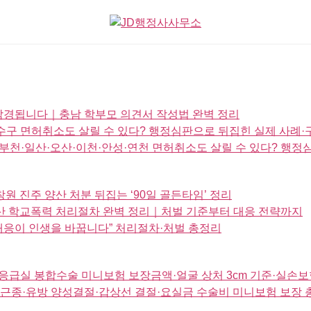
 감경됩니다｜충남 학부모 의견서 작성법 완벽 정리
구 면허취소도 살릴 수 있다? 행정심판으로 뒤집힌 실제 사례·
천·일산·오산·이천·안성·연천 면허취소도 살릴 수 있다? 행정
 진주 양산 처분 뒤집는 ‘90일 골든타임’ 정리
경산 학교폭력 처리절차 완벽 정리｜처벌 기준부터 대응 전략까지
대응이 인생을 바꿉니다” 처리절차·처벌 총정리
 응급실 봉합수술 미니보험 보장금액·얼굴 상처 3cm 기준·실
궁근종·유방 양성결절·갑상선 결절·요실금 수술비 미니보험 보장 