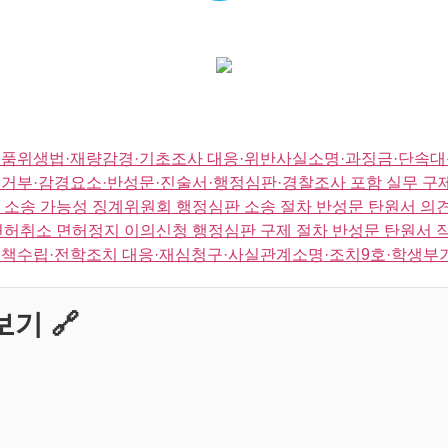
품위생법·재량감경·기초조사 대응·위반사실소명·과징금·단속대
거부·감경요소·반성문·진술서·행정심판·경찰조사 포함 실무 구
 소송 가능성 징계위원회 행정심판 소송 절차 반성문 탄원서 의
면허취소 면허정지 이의신청 행정심판 구제 절차 반성문 탄원서 
책수립·전학조치 대응·재심청구·사실관계소명·조치9호·학생부기
기 🔗