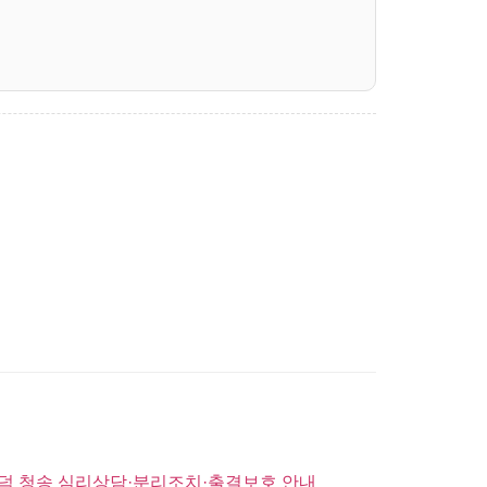
영덕 청송 심리상담·분리조치·출결보호 안내