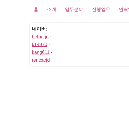
홈
소개
업무분야
진행업무
연락
네이버:
helperjd
·
k14970
·
kang611
·
rentcarjd