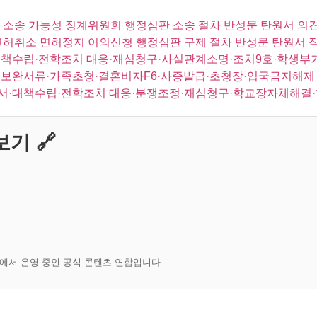
 소송 가능성 징계위원회 행정심판 소송 절차 반성문 탄원서 의
면허취소 면허정지 이의신청 행정심판 구제 절차 반성문 탄원서 
책수립·전학조치 대응·재심청구·사실관계소명·조치9호·학생부기
보완서류·가족초청·결혼비자F6·사증발급·초청장·입국금지해제 
서·대책수립·전학조치 대응·분쟁조정·재심청구·학교장자체해결·
기 🔗
)에서 운영 중인 공식 콘텐츠 연합입니다.