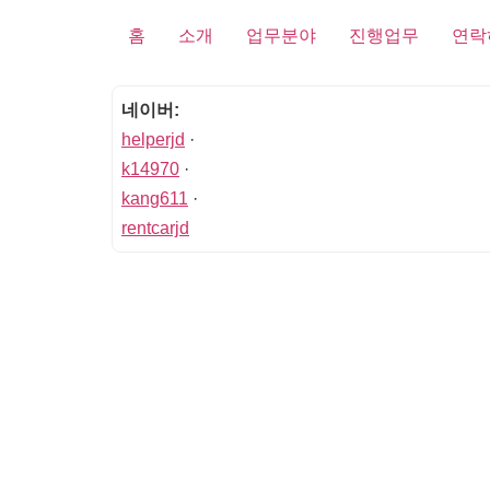
홈
소개
업무분야
진행업무
연락
네이버:
helperjd
·
k14970
·
kang611
·
rentcarjd