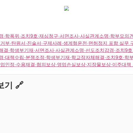
경·학폭위·조치9호·재심청구·서면조사·사실관계소명·학부모의견
거부·탄원서·진술서·구제사례·생계형운전·면허정지 포함 실무 
해결·학생부기재·서면조사·사실관계소명·선도조치감경·조치9호·
경·대책수립·분쟁조정·학생부기재·학교장자체해결·조치9호·학부
사업인정·수용재결·협의보상·영업손실보상·지장물보상·이주대책 
기 🔗