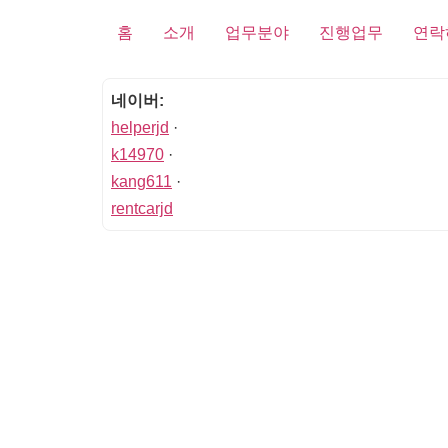
홈
소개
업무분야
진행업무
연락
네이버:
helperjd
·
k14970
·
kang611
·
rentcarjd