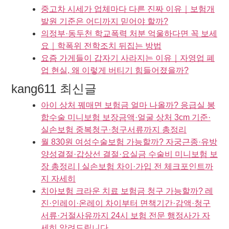
중고차 시세가 업체마다 다른 진짜 이유｜보험개
발원 기준은 어디까지 믿어야 할까?
의정부·동두천 학교폭력 처분 억울하다면 꼭 보세
요｜학폭위 전학조치 뒤집는 방법
요즘 가게들이 갑자기 사라지는 이유｜자영업 폐
업 현실, 왜 이렇게 버티기 힘들어졌을까?
kang611 최신글
아이 상처 꿰매면 보험금 얼마 나올까? 응급실 봉
합수술 미니보험 보장금액·얼굴 상처 3cm 기준·
실손보험 중복청구·청구서류까지 총정리
월 830원 여성수술보험 가능할까? 자궁근종·유방
양성결절·갑상선 결절·요실금 수술비 미니보험 보
장 총정리 | 실손보험 차이·가입 전 체크포인트까
지 자세히
치아보험 크라운 치료 보험금 청구 가능할까? 레
진·인레이·온레이 차이부터 면책기간·감액·청구
서류·거절사유까지 24시 보험 전문 행정사가 자
세히 알려드립니다