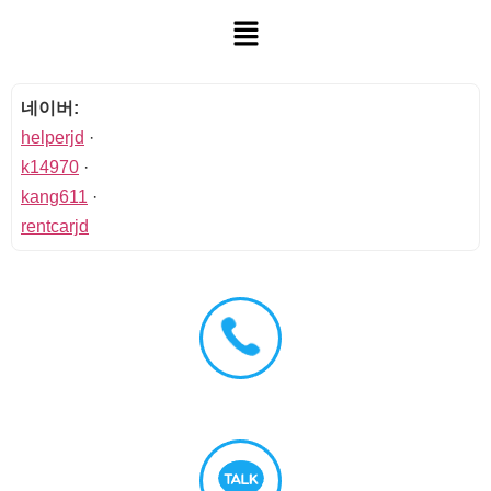
네이버:
helperjd
·
k14970
·
kang611
·
rentcarjd