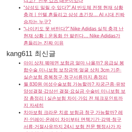
냐고?” 전부 쇼츠 때문이었다
“삼성도 밀릴 수 있다?” AI 반도체 전쟁 현재 상황
충격ㅣ인텔 흔들리고 삼성 초긴장… AI 시대 진짜
승자는 누구?
“나이키도 못 버틴다?” Nike·Adidas 실적 충격 난
현재 상황ㅣ운동화 안 팔린다… Nike·Adidas가
흔들리는 진짜 이유
kang611 최신글
아이 상처 꿰매면 보험금 얼마 나올까? 응급실 봉
합수술 미니보험 보장금액·얼굴 상처 3cm 기준·
실손보험 중복청구·청구서류까지 총정리
월 830원 여성수술보험 가능할까? 자궁근종·유방
양성결절·갑상선 결절·요실금 수술비 미니보험 보
장 총정리 | 실손보험 차이·가입 전 체크포인트까
지 자세히
치아보험 크라운 치료 보험금 청구 가능할까? 레
진·인레이·온레이 차이부터 면책기간·감액·청구
서류·거절사유까지 24시 보험 전문 행정사가 자