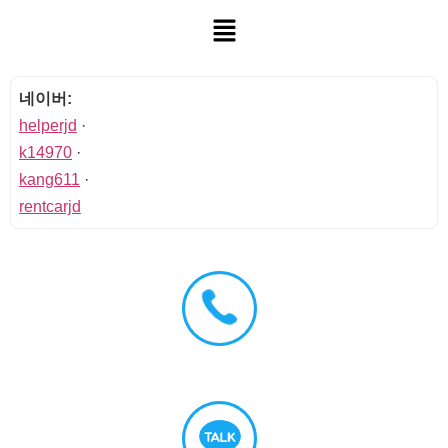
네이버:
helperjd
·
k14970
·
kang611
·
rentcarjd