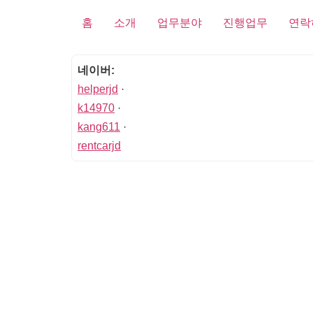
홈
소개
업무분야
진행업무
연락
네이버:
helperjd
·
k14970
·
kang611
·
rentcarjd