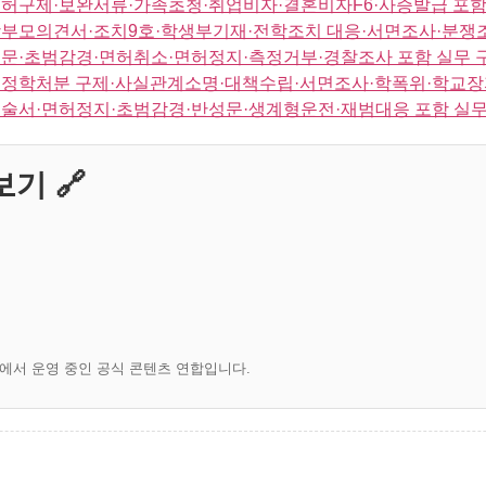
허구제·보완서류·가족초청·취업비자·결혼비자F6·사증발급 포함
부모의견서·조치9호·학생부기재·전학조치 대응·서면조사·분쟁조
문·초범감경·면허취소·면허정지·측정거부·경찰조사 포함 실무 
·정학처분 구제·사실관계소명·대책수립·서면조사·학폭위·학교장
술서·면허정지·초범감경·반성문·생계형운전·재범대응 포함 실무
기 🔗
)에서 운영 중인 공식 콘텐츠 연합입니다.