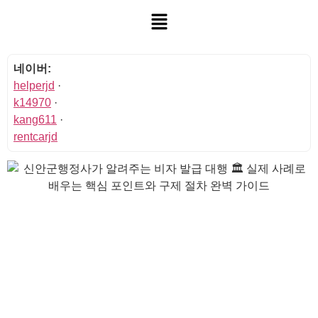
네이버:
helperjd
·
k14970
·
kang611
·
rentcarjd