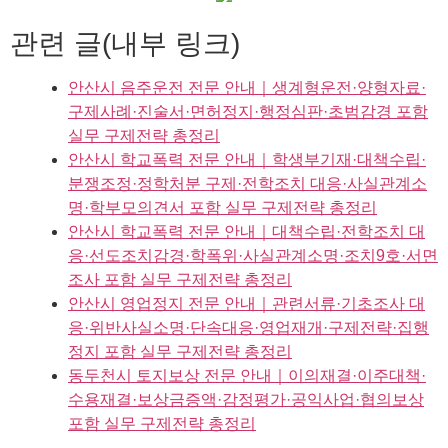
관련 글(내부 링크)
안산시 음주운전 전문 안내｜생계형운전·양형자료·
구제사례·진술서·면허정지·행정심판·초범감경 포함
실무 구제전략 총정리
안산시 학교폭력 전문 안내｜학생부기재·대책수립·
분쟁조정·정학처분 구제·전학조치 대응·사실관계소
명·학부모의견서 포함 실무 구제전략 총정리
안산시 학교폭력 전문 안내｜대책수립·전학조치 대
응·선도조치감경·학폭위·사실관계소명·조치9호·서면
조사 포함 실무 구제전략 총정리
안산시 영업정지 전문 안내｜관련서류·기초조사 대
응·위반사실소명·단속대응·영업재개·구제전략·집행
정지 포함 실무 구제전략 총정리
동두천시 토지보상 전문 안내｜이의재결·이주대책·
수용재결·보상금증액·감정평가·공익사업·협의보상
포함 실무 구제전략 총정리