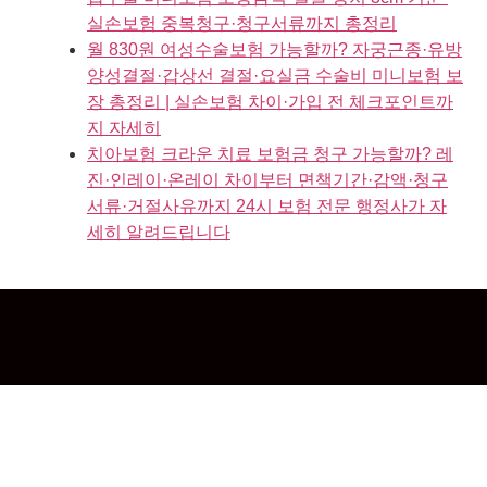
실손보험 중복청구·청구서류까지 총정리
월 830원 여성수술보험 가능할까? 자궁근종·유방
양성결절·갑상선 결절·요실금 수술비 미니보험 보
장 총정리 | 실손보험 차이·가입 전 체크포인트까
지 자세히
치아보험 크라운 치료 보험금 청구 가능할까? 레
진·인레이·온레이 차이부터 면책기간·감액·청구
서류·거절사유까지 24시 보험 전문 행정사가 자
세히 알려드립니다