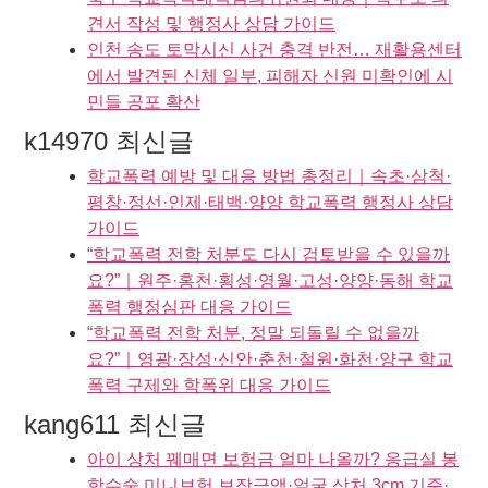
견서 작성 및 행정사 상담 가이드
인천 송도 토막시신 사건 충격 반전… 재활용센터
에서 발견된 신체 일부, 피해자 신원 미확인에 시
민들 공포 확산
k14970 최신글
학교폭력 예방 및 대응 방법 총정리｜속초·삼척·
평창·정선·인제·태백·양양 학교폭력 행정사 상담
가이드
“학교폭력 전학 처분도 다시 검토받을 수 있을까
요?”｜원주·홍천·횡성·영월·고성·양양·동해 학교
폭력 행정심판 대응 가이드
“학교폭력 전학 처분, 정말 되돌릴 수 없을까
요?”｜영광·장성·신안·춘천·철원·화천·양구 학교
폭력 구제와 학폭위 대응 가이드
kang611 최신글
아이 상처 꿰매면 보험금 얼마 나올까? 응급실 봉
합수술 미니보험 보장금액·얼굴 상처 3cm 기준·