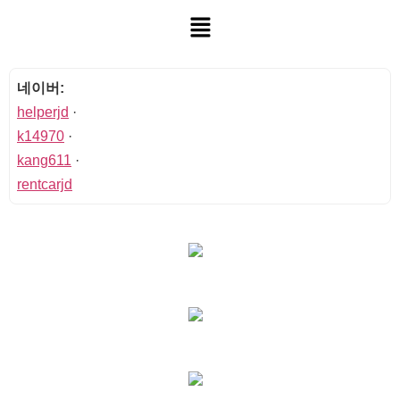
네이버:
helperjd
·
k14970
·
kang611
·
rentcarjd