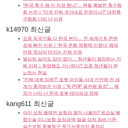
“한국 축구 왜 이 지경 됐나”… 팬들 폭발한 축구협
회 논란ㅣ“이게 진짜 국가대표 운영이냐?” 대한축
구협회 난리 난 이유
k14970 최신글
요즘 외국인들 다 한국 본다… 전 세계가 K-콘텐
츠에 빠진 이유ㅣ'한국 문화 영향력 미쳤다' 해외
반응 영상이 터지는 진짜 이유
열심히 살아도 답이 없다… 청년들이 절망하는 진
짜 이유ㅣ취업해도 가난하다? 요즘 청년들이 분
노하는 현실
“진짜 데뷔 임박?” 로봇 아이돌 시대 선언에 전 세
계가 충격받은 이유ㅣ“K-POP 끝판왕 등장”… 해
외가 난리 난 한국 로봇 테마파크 정체
kang611 최신글
아이 상처 꿰매면 보험금 얼마 나올까? 응급실 봉
합수술 미니보험 보장금액·얼굴 상처 3cm 기준·
실손보험 중복청구·청구서류까지 총정리