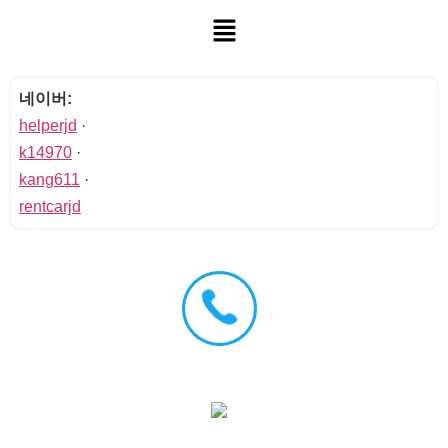
네이버:
helperjd
·
k14970
·
kang611
·
rentcarjd