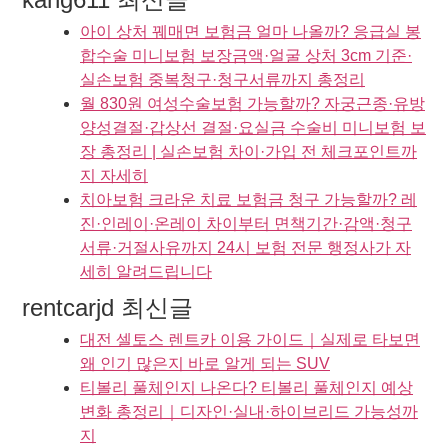
아이 상처 꿰매면 보험금 얼마 나올까? 응급실 봉
합수술 미니보험 보장금액·얼굴 상처 3cm 기준·
실손보험 중복청구·청구서류까지 총정리
월 830원 여성수술보험 가능할까? 자궁근종·유방
양성결절·갑상선 결절·요실금 수술비 미니보험 보
장 총정리 | 실손보험 차이·가입 전 체크포인트까
지 자세히
치아보험 크라운 치료 보험금 청구 가능할까? 레
진·인레이·온레이 차이부터 면책기간·감액·청구
서류·거절사유까지 24시 보험 전문 행정사가 자
세히 알려드립니다
rentcarjd 최신글
대전 셀토스 렌트카 이용 가이드｜실제로 타보면
왜 인기 많은지 바로 알게 되는 SUV
티볼리 풀체인지 나온다? 티볼리 풀체인지 예상
변화 총정리｜디자인·실내·하이브리드 가능성까
지