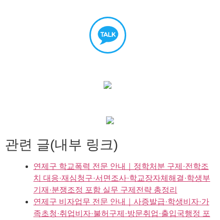
관련 글(내부 링크)
연제구 학교폭력 전문 안내｜정학처분 구제·전학조
치 대응·재심청구·서면조사·학교장자체해결·학생부
기재·분쟁조정 포함 실무 구제전략 총정리
연제구 비자업무 전문 안내｜사증발급·학생비자·가
족초청·취업비자·불허구제·방문취업·출입국행정 포