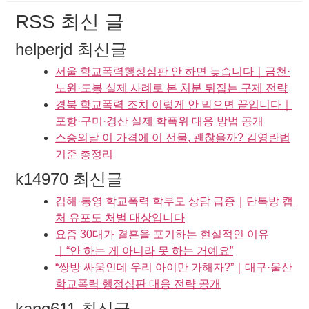
RSS 최신 글
helperjd 최신글
서울 학교폭력행정심판 안 하면 늦습니다｜금천·
노원·도봉 실제 사례로 본 처분 뒤집는 구제 전략
경북 학교폭력 조치 이렇게 안 막으면 끝입니다｜
포항·구미·경산 실제 학폭위 대응 방법 공개
스승의날 이 가격에 이 선물, 괜찮을까? 김영란법
기준 총정리
k14970 최신글
김해·통영 학교폭력 학부모 상담 급증｜단톡방 캡
처 유포도 처벌 대상입니다
요즘 30대가 결혼을 포기하는 현실적인 이유
｜“안 하는 게 아니라 못 하는 거예요”
“쌍방 싸움인데 우리 아이만 가해자?”｜대구·울산
학교폭력 행정심판 대응 전략 공개
kang611 최신글