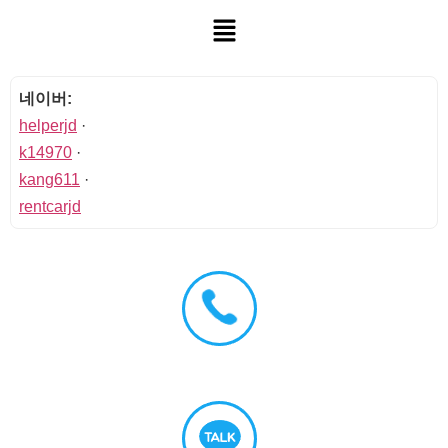
네이버:
helperjd
·
k14970
·
kang611
·
rentcarjd