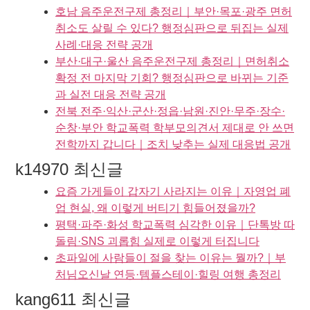
호남 음주운전구제 총정리｜부안·목포·광주 면허
취소도 살릴 수 있다? 행정심판으로 뒤집는 실제
사례·대응 전략 공개
부산·대구·울산 음주운전구제 총정리｜면허취소
확정 전 마지막 기회? 행정심판으로 바뀌는 기준
과 실전 대응 전략 공개
전북 전주·익산·군산·정읍·남원·진안·무주·장수·
순창·부안 학교폭력 학부모의견서 제대로 안 쓰면
전학까지 갑니다｜조치 낮추는 실제 대응법 공개
k14970 최신글
요즘 가게들이 갑자기 사라지는 이유｜자영업 폐
업 현실, 왜 이렇게 버티기 힘들어졌을까?
평택·파주·화성 학교폭력 심각한 이유｜단톡방 따
돌림·SNS 괴롭힘 실제로 이렇게 터집니다
초파일에 사람들이 절을 찾는 이유는 뭘까?｜부
처님오신날 연등·템플스테이·힐링 여행 총정리
kang611 최신글