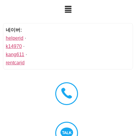
네이버:
helperjd
·
k14970
·
kang611
·
rentcarjd