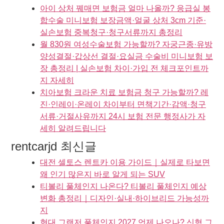
아이 상처 꿰매면 보험금 얼마 나올까? 응급실 봉
합수술 미니보험 보장금액·얼굴 상처 3cm 기준·
실손보험 중복청구·청구서류까지 총정리
월 830원 여성수술보험 가능할까? 자궁근종·유방
양성결절·갑상선 결절·요실금 수술비 미니보험 보
장 총정리 | 실손보험 차이·가입 전 체크포인트까
지 자세히
치아보험 크라운 치료 보험금 청구 가능할까? 레
진·인레이·온레이 차이부터 면책기간·감액·청구
서류·거절사유까지 24시 보험 전문 행정사가 자
세히 알려드립니다
rentcarjd 최신글
대전 셀토스 렌트카 이용 가이드｜실제로 타보면
왜 인기 많은지 바로 알게 되는 SUV
티볼리 풀체인지 나온다? 티볼리 풀체인지 예상
변화 총정리｜디자인·실내·하이브리드 가능성까
지
현대 그랜저 풀체인지 2027 언제 나오나? 신형 그