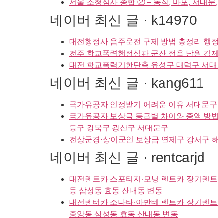
서울 소청심사 종합 ② – 동작, 마포, 서대문,
네이버 최신 글 · k14970
대전행정사 음주운전 구제 방법 총정리 행정
전주 학교폭력행정심판 군산 정읍 남원 김제 
대전 학교폭력기한단축 유성구 대덕구 서대
네이버 최신 글 · kang611
국가유공자 인정받기 어려운 이유 서대문구 
국가유공자 보상금 등급별 차이와 증액 방법
동구 강북구 광산구 서대문구
전상군경·상이군인 보상금 연제구 강서구 해
네이버 최신 글 · rentcarjd
대전렌트카 스포티지·모닝 렌트카 장기렌트 
동 삼성동 효동 산내동 변동
대전렌터카 소나타·아반테 렌트카 장기렌트 
중앙동 삼성동 효동 산내동 변동