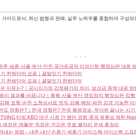
 가이드로서, 최신 법령과 판례, 실무 노하우를 종합하여 구성되었
주·세종·서울·부산·인천 국가유공자 이의신청·행정심판 대응 
말잇기 한방단어 모음｜끝말잇기 한방단어
말잇기 한방단어 모음｜끝말잇기 한방단어
은 이유는?｜공시지가와 감정평가의 차이, 보상금 증액 대응 방
대응이 결과를 바꿉니다｜충북·서울·부산 영업정지 행정심판·집행
김해·포항·순천 소청심사로 정직·감봉·해임·파면 감경 가능한 이
반도 영향은?｜한국 영향은? 전국 폭염경보, 무더위 끝나는 시기
ING 티빙 KBO 야구 시청 안 됐던 경험·중국 유튜브 제한·Nor
운세·애정운·재물운·직장운·건강운 무료 별자리 운세 총정리
 이겨내는 방법 – 내돈 내산 손풍기 넥풍기 아이스팩 아이스백 