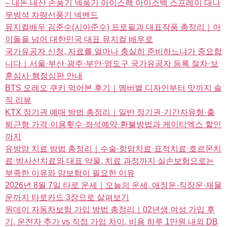
– 내돈 내산 손풍기 넥풍기 아이스팩 아이스백 스프레이 대나
무방석 차량선풍기 넥밴드
뮤지컬배우 김준수(시아준수) 프로필과 대표작품 총정리｜아
이돌을 넘어 대한민국 대표 뮤지컬 배우로
국가유공자 신청, 자료를 얼마나 충실히 준비하느냐가 중요합
니다｜서울·부산·광주·부안·영도구 국가유공자 등록 절차·보
훈심사·행정심판 안내
BTS 오레오 쿠키 먹어본 후기｜멤버별 디자인부터 맛까지 솔
직 리뷰
KTX 정기권 예매 방법 총정리｜일반 정기권·기간자유형·출
퇴근형 가격·이용횟수·좌석예약·환불방법과 케이티엑스 할인
까지
유방암 치료 방법 총정리｜수술·항암치료·표적치료·호르몬치
료·방사선치료와 대표 약물, 치료 과정까지 실손보험으로는
부족한 이유와 암보험이 필요한 이유
2026년 8월 7일 타로 운세｜오늘의 운세, 애정운·직장운·재물
운까지 타로카드 3장으로 살펴보기
원데이 자동차보험 가입 방법 총정리｜02년생 여성 가입 후
기, 운전자 추가 vs 직접 가입 차이, 비용 하루 1만원 내외 DB