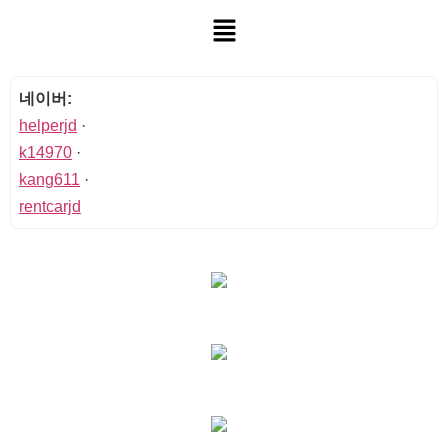
네이버:
helperjd
·
k14970
·
kang611
·
rentcarjd