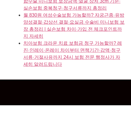
합수술 미니보험 보장금액·얼굴 상처 3cm 기준·
실손보험 중복청구·청구서류까지 총정리
월 830원 여성수술보험 가능할까? 자궁근종·유방
양성결절·갑상선 결절·요실금 수술비 미니보험 보
장 총정리 | 실손보험 차이·가입 전 체크포인트까
지 자세히
치아보험 크라운 치료 보험금 청구 가능할까? 레
진·인레이·온레이 차이부터 면책기간·감액·청구
서류·거절사유까지 24시 보험 전문 행정사가 자
세히 알려드립니다