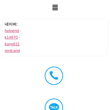
네이버:
helperjd
·
k14970
·
kang611
·
rentcarjd