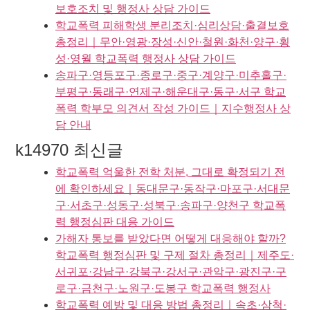
보호조치 및 행정사 상담 가이드
학교폭력 피해학생 분리조치·심리상담·출결보호
총정리｜무안·영광·장성·신안·철원·화천·양구·횡
성·영월 학교폭력 행정사 상담 가이드
송파구·영등포구·종로구·중구·계양구·미추홀구·
부평구·동래구·연제구·해운대구·동구·서구 학교
폭력 학부모 의견서 작성 가이드｜지수행정사 상
담 안내
k14970 최신글
학교폭력 억울한 전학 처분, 그대로 확정되기 전
에 확인하세요｜동대문구·동작구·마포구·서대문
구·서초구·성동구·성북구·송파구·양천구 학교폭
력 행정심판 대응 가이드
가해자 통보를 받았다면 어떻게 대응해야 할까?
학교폭력 행정심판 및 구제 절차 총정리｜제주도·
서귀포·강남구·강북구·강서구·관악구·광진구·구
로구·금천구·노원구·도봉구 학교폭력 행정사
학교폭력 예방 및 대응 방법 총정리｜속초·삼척·