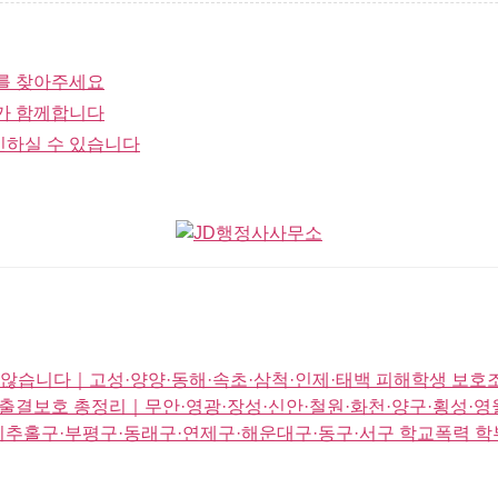
를 찾아주세요
가 함께합니다
인하실 수 있습니다
않습니다｜고성·양양·동해·속초·삼척·인제·태백 피해학생 보호조
출결보호 총정리｜무안·영광·장성·신안·철원·화천·양구·횡성·영
미추홀구·부평구·동래구·연제구·해운대구·동구·서구 학교폭력 학