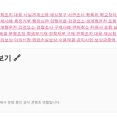
전학조치 대응·사실관계소명·재심청구·서면조사·학폭위·학교장자
제사례·측정거부·행정심판·양형자료·감경요소·생계형운전 포함
계형운전·감경요소·경찰조사·구제사례·면허취소·탄원서 포함 
결·분쟁조정·학생부기재·정학처분 구제·전학조치 대응·재심청구
협의보상·이의신청·영업손실보상·수용재결·공익사업·보상금증액 
기 🔗
)에서 운영 중인 공식 콘텐츠 연합입니다.