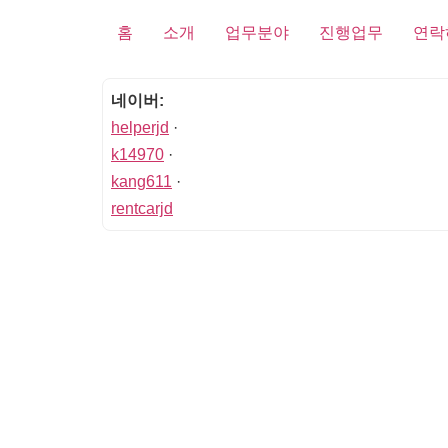
홈
소개
업무분야
진행업무
연락
네이버:
helperjd
·
k14970
·
kang611
·
rentcarjd